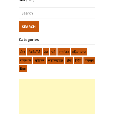
Categories
खेल
टेक्नोलॉजी
देश
धर्म
मनोरंजन
महिला जगत
राजस्थान
राशिफल
लाइफस्टाइल
लेख
विदेश
व्यवसाय
शिक्षा