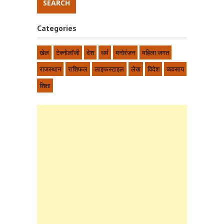
Categories
खेल
टेक्नोलॉजी
देश
धर्म
मनोरंजन
महिला जगत
राजस्थान
राशिफल
लाइफस्टाइल
लेख
विदेश
व्यवसाय
शिक्षा