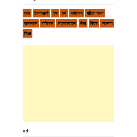
खेल
टेक्नोलॉजी
देश
धर्म
मनोरंजन
महिला जगत
राजस्थान
राशिफल
लाइफस्टाइल
लेख
विदेश
व्यवसाय
शिक्षा
ad