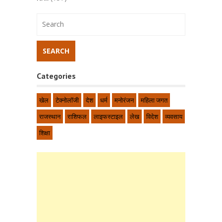
Categories
खेल
टेक्नोलॉजी
देश
धर्म
मनोरंजन
महिला जगत
राजस्थान
राशिफल
लाइफस्टाइल
लेख
विदेश
व्यवसाय
शिक्षा