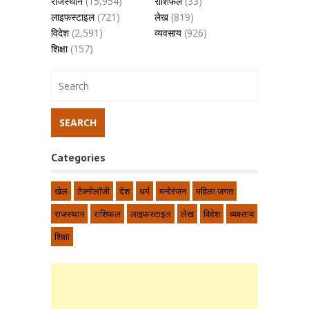
राजस्थान
(15,954)
राशिफल
(33)
लाइफस्टाइल
(721)
लेख
(819)
विदेश
(2,591)
व्यवसाय
(926)
शिक्षा
(157)
Categories
खेल
टेक्नोलॉजी
देश
धर्म
मनोरंजन
महिला जगत
राजस्थान
राशिफल
लाइफस्टाइल
लेख
विदेश
व्यवसाय
शिक्षा