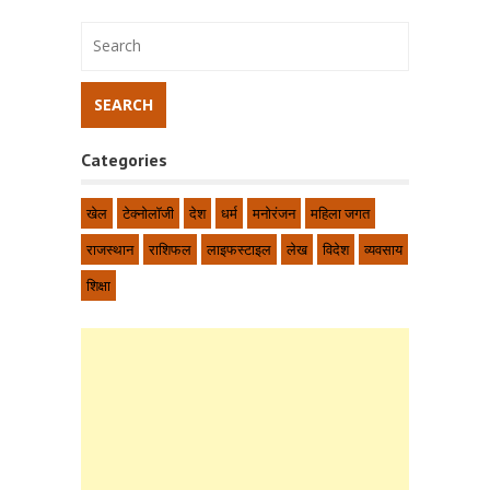
Categories
खेल
टेक्नोलॉजी
देश
धर्म
मनोरंजन
महिला जगत
राजस्थान
राशिफल
लाइफस्टाइल
लेख
विदेश
व्यवसाय
शिक्षा