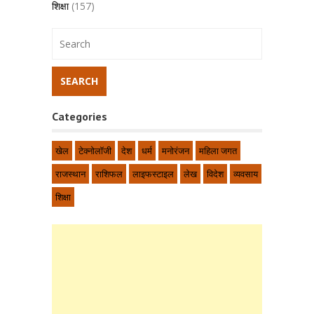
शिक्षा
(157)
Categories
खेल
टेक्नोलॉजी
देश
धर्म
मनोरंजन
महिला जगत
राजस्थान
राशिफल
लाइफस्टाइल
लेख
विदेश
व्यवसाय
शिक्षा