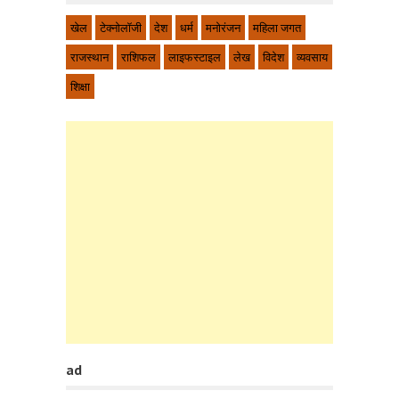
खेल
टेक्नोलॉजी
देश
धर्म
मनोरंजन
महिला जगत
राजस्थान
राशिफल
लाइफस्टाइल
लेख
विदेश
व्यवसाय
शिक्षा
ad