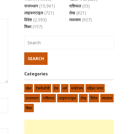
राजस्थान
(15,961)
राशिफल
(33)
लाइफस्टाइल
(721)
लेख
(821)
विदेश
(2,593)
व्यवसाय
(927)
शिक्षा
(157)
Categories
खेल
टेक्नोलॉजी
देश
धर्म
मनोरंजन
महिला जगत
राजस्थान
राशिफल
लाइफस्टाइल
लेख
विदेश
व्यवसाय
शिक्षा