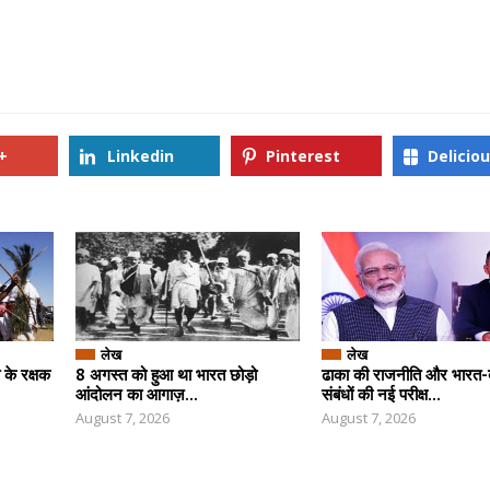
+
Linkedin
Pinterest
Delicio
लेख
लेख
के रक्षक
8 अगस्त को हुआ था भारत छोड़ो
ढाका की राजनीति और भारत-बा
आंदोलन का आगाज़...
संबंधों की नई परीक्ष...
August 7, 2026
August 7, 2026