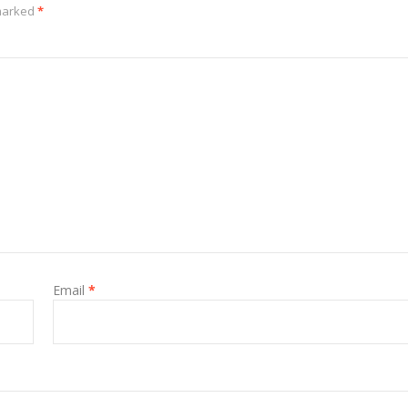
 marked
*
Email
*