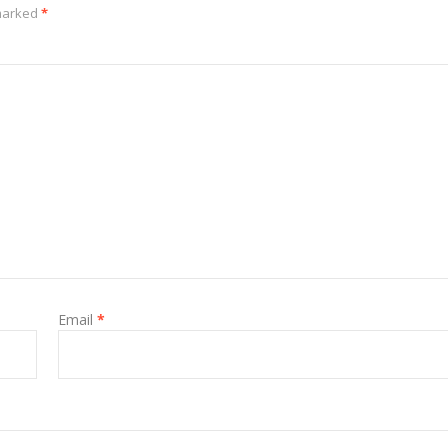
 marked
*
Email
*