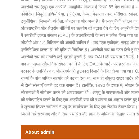
अफ़्रीकी संघ (एयू) एक अफ़्रीकी महाद्वीपीय निकाय है जिसमें 55 देश शामिल हैं –
कोमोरोस, जिबूती, इथियोपिया, इरिट्रिया, केन्या, मेडासगास्कर, मॉरीशस, रवांडा, 
ट्यूनीशिया, ज़िम्बाब्वे, अंगोला, बोस्टवाना और अन्य है। पैन-अफ्रीकी संगठन का 
अंतरराष्ट्रीय और क्षेत्रीय नीतियों पर सहयोग को बढ़ावा देने के लिए अफ्रीक
में अफ़्रीकी एकता संगठन (OAU) के उत्तराधिकारी के रूप में लॉन्च किया गया 
जीडीपी और 1.4 बिलियन की आबादी शामिल है। यह “एक एकीकृत, समृद्ध और शांतिपूर
प्रतिनिधित्व करता है” की दृष्टि से निर्देशित है। अफ़्रीकी संघ का गठन कैसे हुआ?
अफ़्रीकी संघ की उत्पत्ति कई दशकों पुरानी है, जब OAU की स्थापना 25 मई, 1
बाद का पहला संवैधानिक संगठन बनाने के लिए OAU के चार्टर पर हस्ताक्षर किए
प्रकार के उपनिवेशवाद और रंगभेद से छुटकारा दिलाने के लिए किया गया था। O
राज्यों के बीच अधिक सहयोग को बढ़ावा देना था, साथ ही संयुक्त राष्ट्र चार्टर और म
से दोनों संस्थाएँ काफी हद तक समान हैं। हालाँकि, 1990 के दशक में, संगठन के 
संरचनाओं में संशोधन करने की आवश्यकता थी। ओएयू के राष्ट्राध्यक्षों और शासनाध्य
को प्रोत्साहित करने के लिए एक अफ्रीकी संघ की स्थापना का आह्वान करते हु
में लुसाका शिखर सम्मेलन ने एयू के कार्यान्वयन के लिए एक रोडमैप तैयार किय
जिसने नई संरचनाएं और नीतियां स्थापित कीं, हालांकि अधिकांश सिद्धांत समान र
About admin