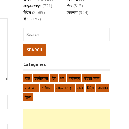
लाइफस्टाइल
(721)
लेख
(815)
विदेश
(2,589)
व्यवसाय
(924)
शिक्षा
(157)
Categories
खेल
टेक्नोलॉजी
देश
धर्म
मनोरंजन
महिला जगत
राजस्थान
राशिफल
लाइफस्टाइल
लेख
विदेश
व्यवसाय
शिक्षा