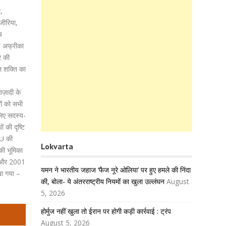
ी,
्जीरिया,
च
ण अफ्रीका
र की
ल शक्ति का
ज़ादी के
ों को सभी
लिए सदस्य-
ं की दृष्टि
AU की
Lokvarta
 की भूमिका
या और 2001
यमन ने भारतीय जहाज ‘फैज नूरे ओलिया’ पर हुए हमले की निंदा
खा गया –
की, बोला- ये अंतरराष्ट्रीय नियमों का खुला उल्लंघन
August
5, 2026
होर्मुज नहीं खुला तो ईरान पर होगी कड़ी कार्रवाई : ट्रंप
August 5, 2026