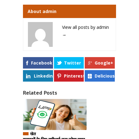
About admin
View all posts by admin
→
Facebook
Twitter
Google+
Linkedin
Pinterest
Delicious
Related Posts
खेल