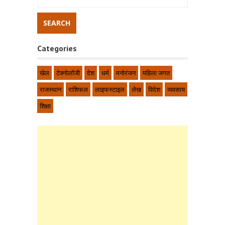
Categories
खेल
टेक्नोलॉजी
देश
धर्म
मनोरंजन
महिला जगत
राजस्थान
राशिफल
लाइफस्टाइल
लेख
विदेश
व्यवसाय
शिक्षा