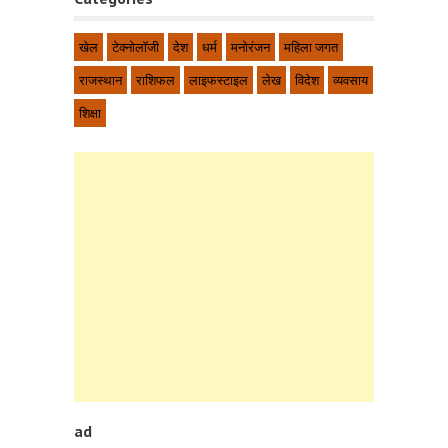
खेल
टेक्नोलॉजी
देश
धर्म
मनोरंजन
महिला जगत
राजस्थान
राशिफल
लाइफस्टाइल
लेख
विदेश
व्यवसाय
शिक्षा
ad