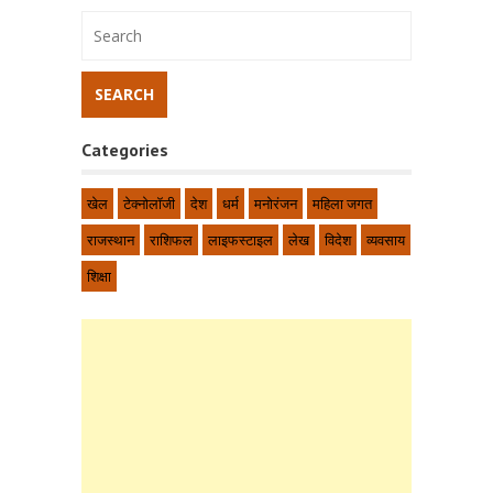
Categories
खेल
टेक्नोलॉजी
देश
धर्म
मनोरंजन
महिला जगत
राजस्थान
राशिफल
लाइफस्टाइल
लेख
विदेश
व्यवसाय
शिक्षा