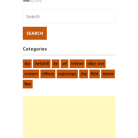
शिक्षा
(157)
Categories
खेल
टेक्नोलॉजी
देश
धर्म
मनोरंजन
महिला जगत
राजस्थान
राशिफल
लाइफस्टाइल
लेख
विदेश
व्यवसाय
शिक्षा