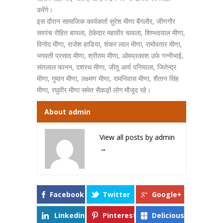
करेंगे।
इस दौरान सामाजिक कार्यकर्ता सुरेश मीणा बैंगलौर, जीणगौर
सरपंच रोहित बायला, ठेकेदार महावीर चावला, शिम्भदयाल मीणा,
विनोद मीणा, राजेश हाडिया, शंकर लाल मीणा, रामोवतार मीणा,
भगवती प्रसाद मीणा, श्रीराम मीणा, ओमप्रकाश उर्फ गन्नीभाई,
संतलाल फानन, दशरथ मीणा, जीतू आर्य पनियाला, जितेन्द्र
मीणा, गुमान मीणा, लक्ष्मण मीणा, रामनिवास मीणा, शैतान सिंह
मीणा, रघुवीर मीणा समेत सैकड़ों लोग मौजूद रहे।
About admin
View all posts by admin
→
Facebook
Twitter
Google+
Linkedin
Pinterest
Delicious