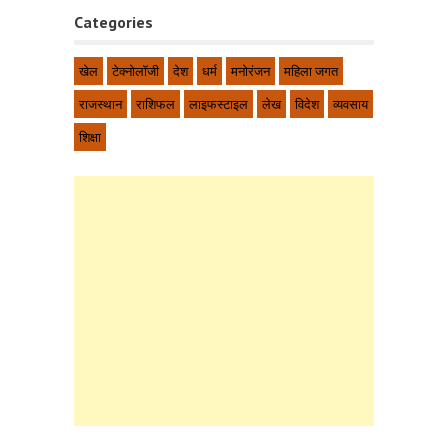
Categories
खेल
टेक्नोलॉजी
देश
धर्म
मनोरंजन
महिला जगत
राजस्थान
राशिफल
लाइफस्टाइल
लेख
विदेश
व्यवसाय
शिक्षा