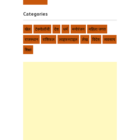
Categories
खेल
टेक्नोलॉजी
देश
धर्म
मनोरंजन
महिला जगत
राजस्थान
राशिफल
लाइफस्टाइल
लेख
विदेश
व्यवसाय
शिक्षा