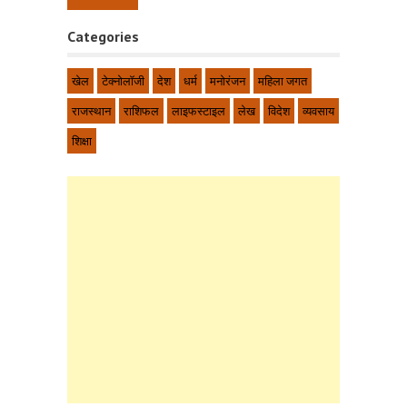
Categories
खेल
टेक्नोलॉजी
देश
धर्म
मनोरंजन
महिला जगत
राजस्थान
राशिफल
लाइफस्टाइल
लेख
विदेश
व्यवसाय
शिक्षा