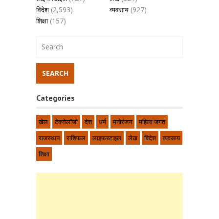
विदेश
(2,593)
व्यवसाय
(927)
शिक्षा
(157)
Categories
खेल
टेक्नोलॉजी
देश
धर्म
मनोरंजन
महिला जगत
राजस्थान
राशिफल
लाइफस्टाइल
लेख
विदेश
व्यवसाय
शिक्षा