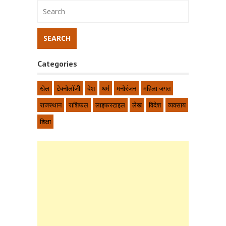
Categories
खेल
टेक्नोलॉजी
देश
धर्म
मनोरंजन
महिला जगत
राजस्थान
राशिफल
लाइफस्टाइल
लेख
विदेश
व्यवसाय
शिक्षा