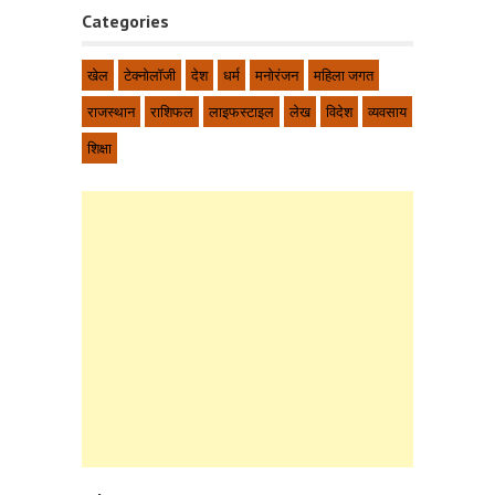
Categories
खेल
टेक्नोलॉजी
देश
धर्म
मनोरंजन
महिला जगत
राजस्थान
राशिफल
लाइफस्टाइल
लेख
विदेश
व्यवसाय
शिक्षा