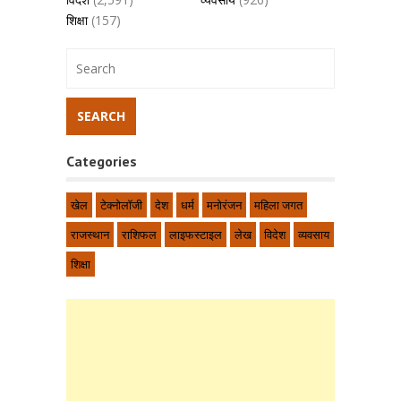
शिक्षा
(157)
Categories
खेल
टेक्नोलॉजी
देश
धर्म
मनोरंजन
महिला जगत
राजस्थान
राशिफल
लाइफस्टाइल
लेख
विदेश
व्यवसाय
शिक्षा