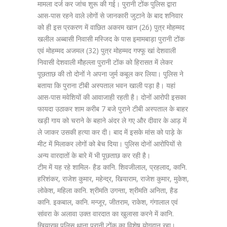
मामला दर्ज कर जांच शुरू की गई। पुरानी टोंक पुलिस द्वारा
आस-पास रहने वाले लोगों से जानकारी जुटाने के बाद शनिवार
को ही इस प्रकरण में वाछित अकरम खान (26) पुत्र मोहम्मद
खलील अब्बासी निवासी मस्जिद के पास इमामबाड़ा पुरानी टोंक
एवं मोहम्मद अजमल (32) पुत्र मोहम्मद गफ्फू खां देशवाली
निवासी देशवाली मौहल्ला पुरानी टोंक को हिरासत में लेकर
पूछताछ की तो दोनों ने अपना जुर्म कबूल कर लिया। पुलिस ने
बताया कि पुराना टीबी अस्पताल भवन खाली पड़ा है। यहां
आस-पास मवेशियों की आवाजाही रहती है। दोनों आरोपी इसका
फायदा उठाकर शाम करीब 7 बजे पुराने टीबी अस्पताल के बाहर
खड़ी गाय को चराने के बहाने अंदर ले गए और दीवार के आड़ में
ले जाकर उसकी हत्या कर दी। बाद में इसके मांस को पाड़े के
मीट में मिलाकर लोगों को बेच दिया। पुलिस दोनों आरोपियों से
अन्य वारदातों के बारे में भी पूछताछ कर रही है।
टीम में यह रहे शामिल- हैड कानि. शिवजीलाल, प्रहलाद, कानि.
हरिशंकर, राजेश कुमार, महेन्द्र, खियाराम, राजेश कुमार, मुकेश,
लोकेश, महिला कानि. श्रीमति उगन्ता, श्रीमति अनिता, हैड
कानि. इकबाल, कानि. मन्जूर, जीतराम, राकेश, गंगालाल एवं
सांवरा के अलावा उक्त वारदात का खुलासा करने में कानि.
खियाराम पुलिस थाना पुरानी टोंक का विशेष योगदान रहा।