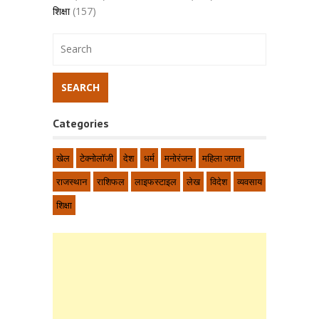
शिक्षा
(157)
Categories
खेल
टेक्नोलॉजी
देश
धर्म
मनोरंजन
महिला जगत
राजस्थान
राशिफल
लाइफस्टाइल
लेख
विदेश
व्यवसाय
शिक्षा