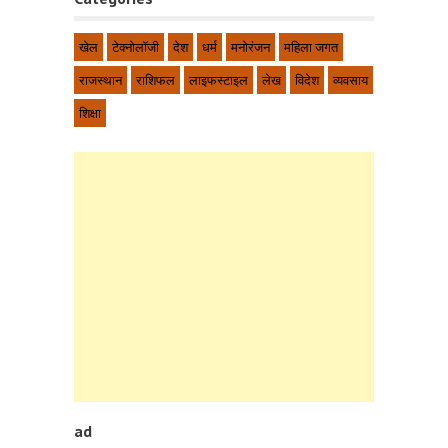
खेल
टेक्नोलॉजी
देश
धर्म
मनोरंजन
महिला जगत
राजस्थान
राशिफल
लाइफस्टाइल
लेख
विदेश
व्यवसाय
शिक्षा
ad