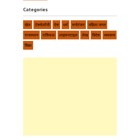
Categories
खेल
टेक्नोलॉजी
देश
धर्म
मनोरंजन
महिला जगत
राजस्थान
राशिफल
लाइफस्टाइल
लेख
विदेश
व्यवसाय
शिक्षा