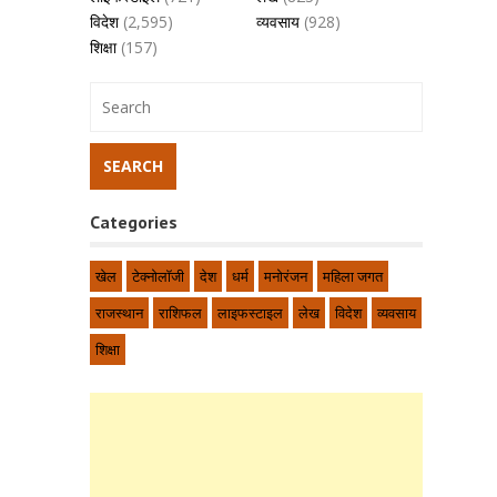
विदेश
(2,595)
व्यवसाय
(928)
शिक्षा
(157)
Categories
खेल
टेक्नोलॉजी
देश
धर्म
मनोरंजन
महिला जगत
राजस्थान
राशिफल
लाइफस्टाइल
लेख
विदेश
व्यवसाय
शिक्षा