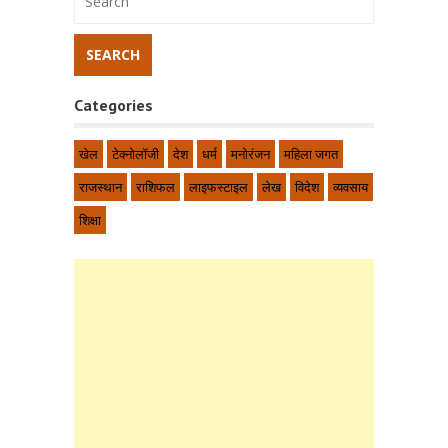
Categories
खेल
टेक्नोलॉजी
देश
धर्म
मनोरंजन
महिला जगत
राजस्थान
राशिफल
लाइफस्टाइल
लेख
विदेश
व्यवसाय
शिक्षा