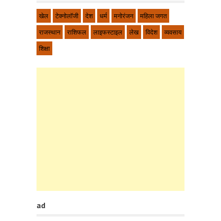
खेल
टेक्नोलॉजी
देश
धर्म
मनोरंजन
महिला जगत
राजस्थान
राशिफल
लाइफस्टाइल
लेख
विदेश
व्यवसाय
शिक्षा
ad