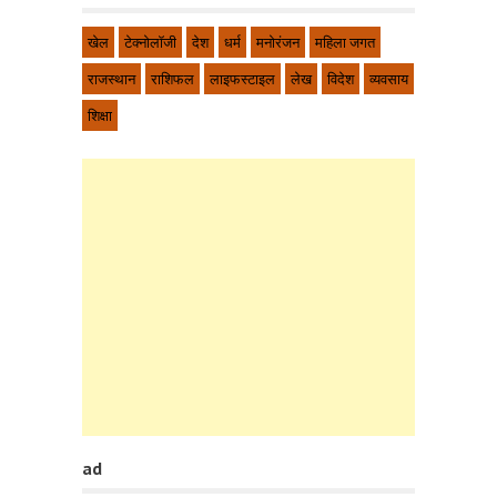
खेल
टेक्नोलॉजी
देश
धर्म
मनोरंजन
महिला जगत
राजस्थान
राशिफल
लाइफस्टाइल
लेख
विदेश
व्यवसाय
शिक्षा
ad