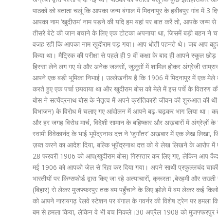
पाठकों को बताता चलूं कि आपका जन्म बंगाल में मिदनापुर के हबीबपुर गांव में 
आपका नाम ‘खुदीराम’ नाम पड़ने की यदि हम यहां पर बात करें तो, आपके जन्म से 
तीसरे बेटे की जान बचाने के लिए एक टोटका अपनाया था, जिसमें बड़ी बहन ने च
वजह रही कि आपका नाम खुदीराम पड़ गया। आप धोती पहनते थे। जब आप बहुत
किया था। मैट्रिक की परीक्षा से पहले ही 9 वीं कक्षा के बाद ही आपने स्कूल छोड़
हिस्सा लेने लग गए थे और अनेक जलसों, जुलूसों में शामिल होकर अंग्रेजी साम्राज्यव
आपने एक बड़ी भूमिका निभाई। उल्लेखनीय है कि 1906 में मिदनापुर में एक मेले 
करते हुए एक पर्चा छपवाया था और खुदीराम बोस को मेले में इस पर्चे के वितरण की
बोस ने सत्‍येंद्रनाथ बोस के नेतृत्व में अपने क्रांतिकारी जीवन की शुरुआत क
विभाजन) के विरोध में चलाए गए आंदोलन में आपने बढ़-चढ़कर भाग लिया था। कहते है
और हर जगह विरोध मार्च, विदेशी सामान के बहिष्कार और अख़बारों में अंग्रेज़ों 
स्वामी विवेकानंद के भाई भूपेंद्रनाथ दत्त ने ‘जुगाँतर’ अख़बार में एक लेख लिखा, 
ज़ब्त करने का आदेश दिया, बल्कि भूपेंद्रनाथ दत्त को ये लेख लिखने के आरोप में
28 फरवरी 1906 को आप(खुदीराम बोस) गिरफ्तार कर लिए गए, लेकिन आप कैद से
मई 1906 को आपको जेल से रिहा कर दिया गया। अपने साथी प्रफुल्लचंद चाकी 
भारतीयों पर किंग्सफोर्ड द्वारा किए जा रहे अत्याचारों, क्रूरता ,बेरहमी और सख
(बिहार) से लेकर मुजफ्फरपुर तक बम पहुँचाने के लिए झोले में बम लेकर कई क
को आपने नारायगढ़ रेलवे स्टेशन पर बंगाल के गवर्नर की विशेष ट्रेन पर हमला क
बम से हमला किया, लेकिन वे भी बच निकले।30 अप्रैल 1908 को मुजफ्फरपुर मे