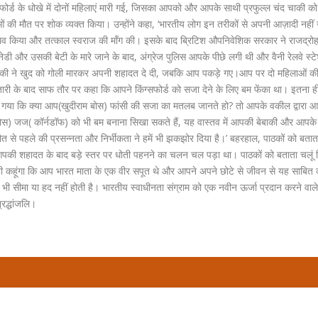
र्ड के धोखे में दोनों महिलाएं मारी गई, जिसका आपको और आपके साथी प्रफुल्ल चंद चाकी को
ाओं की मौत पर शोक व्यक्त किया। उन्होंने कहा, ‘भारतीय लोग इन तरीकों से अपनी आज़ादी नहीं
ा बचाव किया और तत्काल स्वराज की माँग की। इसके बाद ब्रिटिश औपनिवेशिक सरकार ने राजद्रो
ैनेडी और उसकी बेटी के मारे जाने के बाद, अंग्रेज पुलिस आपके पीछे लगी थी और वैनी रेलवे स्
चाकी ने खुद को गोली मारकर अपनी शहादत दे दी, जबकि आप पकड़े गए।आप पर दो महिलाओं की 
ारी के बाद साफ तौर पर कहा कि आपने किंग्सफोर्ड को सजा देने के लिए बम फेंका था। इतना ह
गया कि क्‍या आप(खुदीराम बोस) फांसी की सजा का मतलब जानते हो? तो आपके वकील द्वारा 
बोस) जज( कॉर्नडॉफ) को भी बम बनाना सिखा सकते हैं, यह वास्तव में आपकी बेबाकी और आपक
मौत से पहले की प्रसन्नता और निर्भीकता ने हमें भी झकझोर दिया है।’ बहरहाल, पाठकों को बतात
की शहादत के बाद बड़े स्तर पर धोती पहनने का चलन चल पड़ा था। पाठकों को बताता चलूं 
यही कहूंगा कि आप भारत माता के एक वीर सपूत थे और आपने अपने छोटे से जीवन से यह साबित 
ई भी सीमा या हद नहीं होती है। भारतीय स्वाधीनता संग्राम को एक नवीन ऊर्जा प्रदान करने वाल
रद्धांजलि।