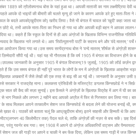
3 दिसंबर 1889 को त्रैलोक्यनाथ बोस के यहां हुआ था। आपकी माताजी का नाम लक्ष्मीप्रिया देवी
पहले आपके दो भाइयों की बीमारी की चलते मृत्यु हो जाने के कारण आपके डरे हुए माता-पिता ने
ावल के बदले आपको(खुदीराम को) खरीद लिया। वैसे भी बंगाल में चावल को ‘खुदी’ कहा जाता था
 छोटे थे, तभी आपके माता-पिता का निधन हो गया था और आपकी बड़ी बहन ने आपका लालन
 दिया था। कहते हैं कि स्कूल के दिनों से ही आप अंग्रेजों के खिलाफ विभिन्न राजनीतिक गतिविधिय
ाद के खिलाफ नारे लगाते थे। आप ‘रिवॉल्यूशनरी पार्टी’ के सदस्य बने और ‘वंदे मातरम् ‘ पर्चे बा
का आयोजन किया गया था।उस समय सत्येंद्रनाथ बोस ने ‘वन्दे मातरम् ‘शीर्षक से अंग्रेज़ी शास
 ज़िम्मेदारी सौंपी गई थी। यहां यह भी गौरतलब है कि वर्ष 1905 में बंगाल का विभाजन होने के 
ी थी।उपलब्ध जानकारी के अनुसार 1905 में बंगाल विभाजन(19 जुलाई, 1905 को लॉर्ड कर्ज़न द्वा
ं कि उस समय बंगाल ही नहीं पूरे भारत के लोगों के मन में अंग्रेज़ों के ख़िलाफ़ आक्रोश भड
के ख़िलाफ़ अखबारों में जैसे लेखों की एक तरह से बाढ़ सी आ गई थी। जानकारी के अनुसार उसी ज़म
जिसे सरकार ने राजद्रोह माना। कलकत्ता प्रेसिडेंसी के मजिस्ट्रेट डगलस किंग्सफ़ोर्ड ने न सिर्फ़
 एक साल की कैद की सज़ा सुनाई। इस फ़ैसले ने अंग्रेज़ों के ख़िलाफ़ विद्रोह में आग में घी का 
 भाग निकले और लगभग 2 महीने बाद आपको अप्रैल में फिर से गिरफ्तार कर लिया गया। बाद 
के साथ मिलकर आपने तत्कालीन सेशन जज किंग्सफोर्ड से बदला लेने की योजना बनाई थी, क्
्ती से ख़फ़ा थे। पाठकों को बताता चलूं कि आप(खुदीराम बोस) इतने साहसी और हिम्मती थे कि आप मु
िलोमीटर(लगभग 40 किलोमीटर तक) पैदल चले थे, ताकि अंग्रेज़ों की नज़र से बच सकें। छह दि
िया, परंतु गवर्नर बच गया। सन् 1908 में आपने दो अंग्रेज अधिकारियों वाट्सन और पैम्फायल्
ं सेशन जज की गाड़ी पर आपने व चाकी ने बम फेंक दिया, लेकिन उस समय गाड़ी में जज किंग्सफ