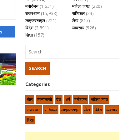
मनोरंजन
(1,631)
महिला जगत
(220)
राजस्थान
(15,938)
राशिफल
(33)
लाइफस्टाइल
(721)
लेख
(817)
विदेश
(2,591)
व्यवसाय
(926)
us
शिक्षा
(157)
Categories
खेल
टेक्नोलॉजी
देश
धर्म
मनोरंजन
महिला जगत
राजस्थान
राशिफल
लाइफस्टाइल
लेख
विदेश
व्यवसाय
शिक्षा