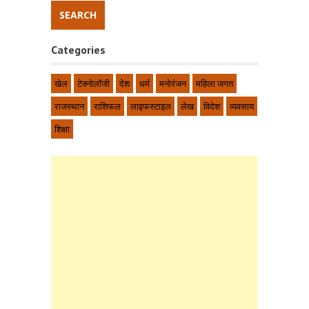
Categories
खेल
टेक्नोलॉजी
देश
धर्म
मनोरंजन
महिला जगत
राजस्थान
राशिफल
लाइफस्टाइल
लेख
विदेश
व्यवसाय
शिक्षा