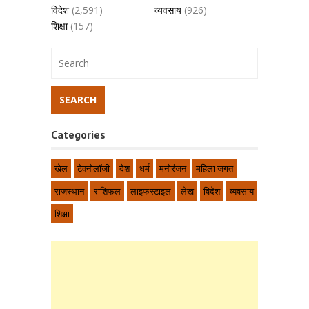
विदेश
(2,591)
व्यवसाय
(926)
शिक्षा
(157)
Categories
खेल
टेक्नोलॉजी
देश
धर्म
मनोरंजन
महिला जगत
राजस्थान
राशिफल
लाइफस्टाइल
लेख
विदेश
व्यवसाय
शिक्षा