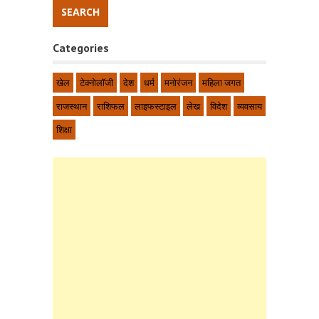
Categories
खेल
टेक्नोलॉजी
देश
धर्म
मनोरंजन
महिला जगत
राजस्थान
राशिफल
लाइफस्टाइल
लेख
विदेश
व्यवसाय
शिक्षा