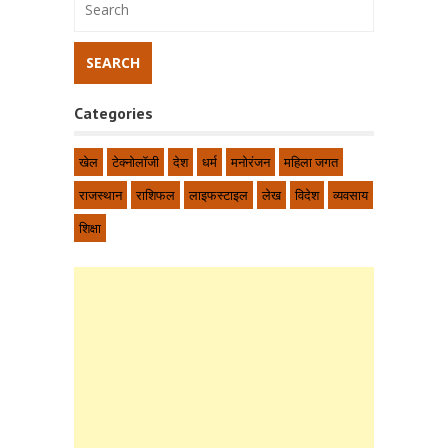
Categories
खेल
टेक्नोलॉजी
देश
धर्म
मनोरंजन
महिला जगत
राजस्थान
राशिफल
लाइफस्टाइल
लेख
विदेश
व्यवसाय
शिक्षा