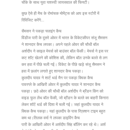
चौके के साथ युवा यशस्वी जायसवाल की फिफ्टी।
कुछ ऐसे ही मैच के रोमांचक मोमेंट्स को आप इस स्टोरी में
रिविजिट करेंगे…
सैमसन ने पकड़ा फ्लाइंग कैच
विंडीज पारी के दूसरे ओवर में भारत के विकेटकीपर संजू सैमसन
ने शानदार कैच लपका। अपने पहले ओवर की चौथी बॉल
अर्शदीप ने काइल मेयर्स को बाउंसर बॉल फेंकी। मेयर्स ने इस पर
कट शॉट खेलने की कोशिश की, लेकिन बॉल उनके बल्ले से लग
कर हवा में पीछे चली गई। विकेट के पीछे खड़े संजू सैमसन ने
हवा में छलांग लगाते हुए शानदार कैच पकड़ा।
कुलदीप यादव ने शार्ट थर्ड मैन पर पकड़ा क्विक कैच
पावरप्ले के आखिरी ओवर में कुलदीप यादव ने शानदार कैच
पकड़ा। छठे ओवर की चौथी बॉल अर्शदीप ने ब्रैंडन किंग को
वाइड फुल लेंथ बॉल फेंकी, जो ब्रैंडन के बल्ले का बाहरी किनारा
लेकर शॉर्ट थर्ड की दिशा में चली गई। जहां कुलदीप यादव ने
क्विक कैच पकड़ा। यहां कुलदीप के पास रिएक्शन टाइम बहुत
कम था।तिलक वर्मा ने लपका डाइविंग कैच
पारी के आखिरी ओवर में अर्शदीप सिंह बॉलिंग कर रहे थे। अर्श