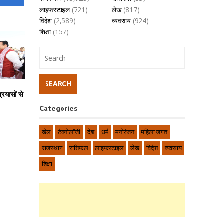
लाइफस्टाइल
(721)
लेख
(817)
विदेश
(2,589)
व्यवसाय
(924)
शिक्षा
(157)
्रयासों से
Categories
खेल
टेक्नोलॉजी
देश
धर्म
मनोरंजन
महिला जगत
राजस्थान
राशिफल
लाइफस्टाइल
लेख
विदेश
व्यवसाय
शिक्षा