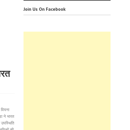
Join Us On Facebook
ारत
1 वियना
डा ने भारत
क उपस्थिति
नयिकों की