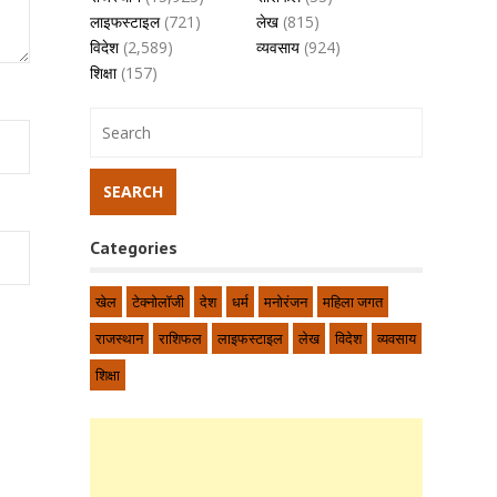
लाइफस्टाइल
(721)
लेख
(815)
विदेश
(2,589)
व्यवसाय
(924)
शिक्षा
(157)
Categories
खेल
टेक्नोलॉजी
देश
धर्म
मनोरंजन
महिला जगत
राजस्थान
राशिफल
लाइफस्टाइल
लेख
विदेश
व्यवसाय
शिक्षा