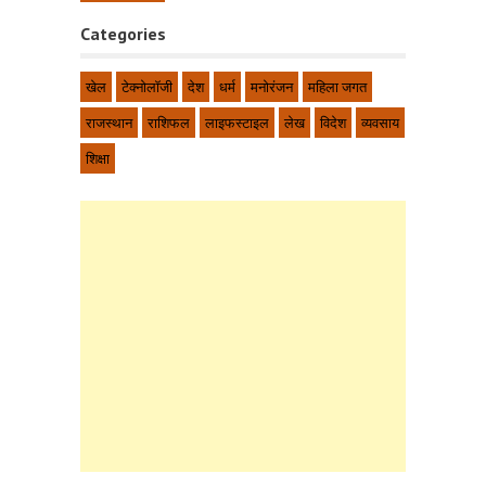
Categories
खेल
टेक्नोलॉजी
देश
धर्म
मनोरंजन
महिला जगत
राजस्थान
राशिफल
लाइफस्टाइल
लेख
विदेश
व्यवसाय
शिक्षा