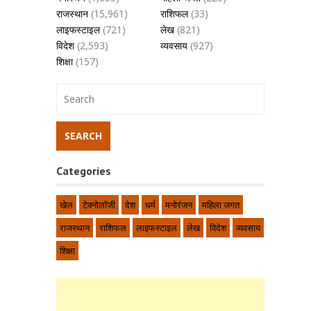
राजस्थान
(15,961)
राशिफल
(33)
लाइफस्टाइल
(721)
लेख
(821)
विदेश
(2,593)
व्यवसाय
(927)
शिक्षा
(157)
Categories
खेल
टेक्नोलॉजी
देश
धर्म
मनोरंजन
महिला जगत
राजस्थान
राशिफल
लाइफस्टाइल
लेख
विदेश
व्यवसाय
शिक्षा