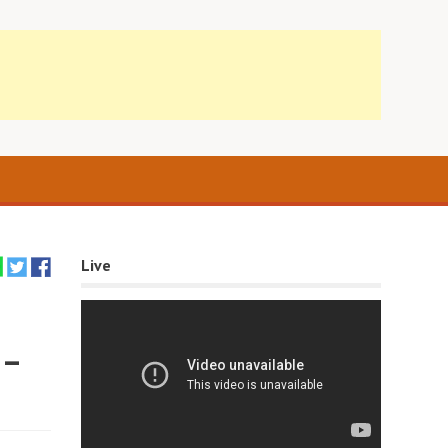
Live
 –