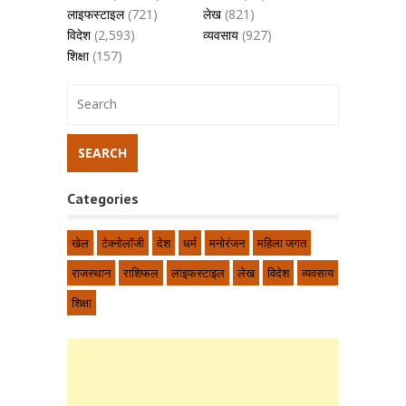
लाइफस्टाइल
(721)
लेख
(821)
विदेश
(2,593)
व्यवसाय
(927)
शिक्षा
(157)
Categories
खेल
टेक्नोलॉजी
देश
धर्म
मनोरंजन
महिला जगत
राजस्थान
राशिफल
लाइफस्टाइल
लेख
विदेश
व्यवसाय
शिक्षा