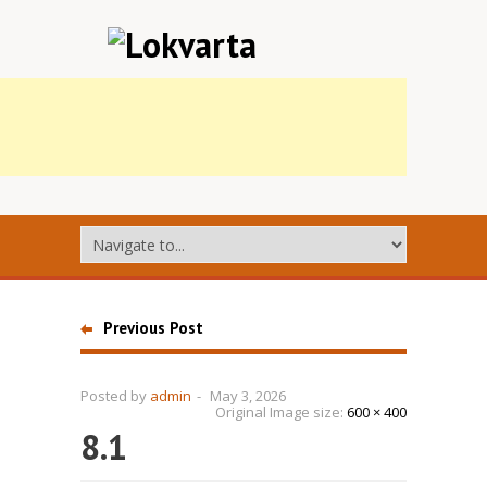
Previous Post
Posted by
admin
-
May 3, 2026
Original Image size:
600 × 400
8.1