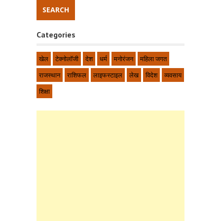
Categories
खेल
टेक्नोलॉजी
देश
धर्म
मनोरंजन
महिला जगत
राजस्थान
राशिफल
लाइफस्टाइल
लेख
विदेश
व्यवसाय
शिक्षा