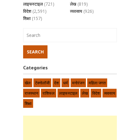
लाइफस्टाइल
(721)
लेख
(819)
विदेश
(2,591)
व्यवसाय
(926)
शिक्षा
(157)
Categories
खेल
टेक्नोलॉजी
देश
धर्म
मनोरंजन
महिला जगत
राजस्थान
राशिफल
लाइफस्टाइल
लेख
विदेश
व्यवसाय
शिक्षा