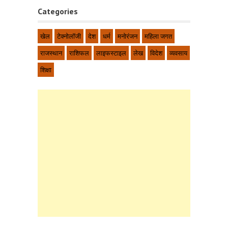
Categories
खेल
टेक्नोलॉजी
देश
धर्म
मनोरंजन
महिला जगत
राजस्थान
राशिफल
लाइफस्टाइल
लेख
विदेश
व्यवसाय
शिक्षा