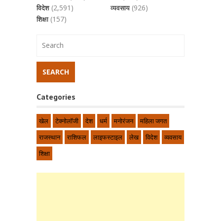
विदेश
(2,591)
व्यवसाय
(926)
शिक्षा
(157)
Categories
खेल
टेक्नोलॉजी
देश
धर्म
मनोरंजन
महिला जगत
राजस्थान
राशिफल
लाइफस्टाइल
लेख
विदेश
व्यवसाय
शिक्षा