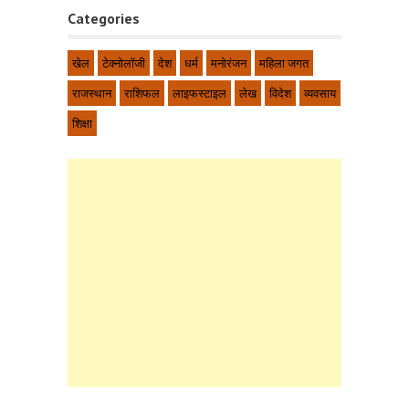
Categories
खेल
टेक्नोलॉजी
देश
धर्म
मनोरंजन
महिला जगत
राजस्थान
राशिफल
लाइफस्टाइल
लेख
विदेश
व्यवसाय
शिक्षा