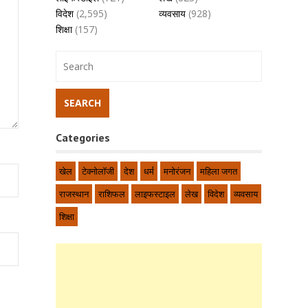
विदेश
(2,595)
व्यवसाय
(928)
शिक्षा
(157)
Categories
खेल
टेक्नोलॉजी
देश
धर्म
मनोरंजन
महिला जगत
राजस्थान
राशिफल
लाइफस्टाइल
लेख
विदेश
व्यवसाय
शिक्षा