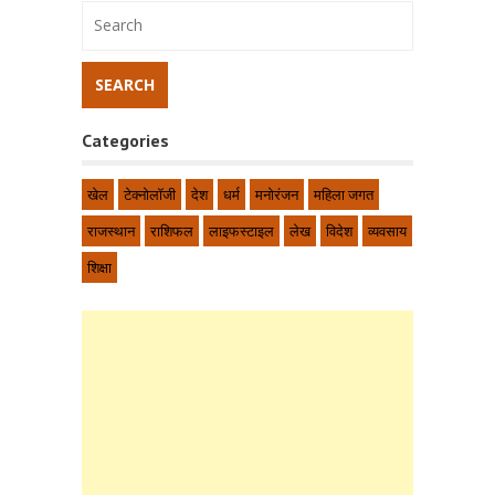
Categories
खेल
टेक्नोलॉजी
देश
धर्म
मनोरंजन
महिला जगत
राजस्थान
राशिफल
लाइफस्टाइल
लेख
विदेश
व्यवसाय
शिक्षा