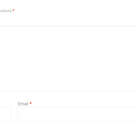
 marked
*
Email
*