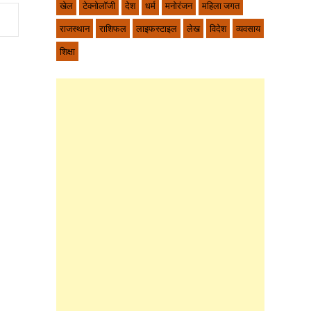
खेल
टेक्नोलॉजी
देश
धर्म
मनोरंजन
महिला जगत
राजस्थान
राशिफल
लाइफस्टाइल
लेख
विदेश
व्यवसाय
शिक्षा