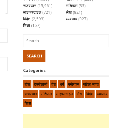
राजस्थान
(15,961)
राशिफल
(33)
लाइफस्टाइल
(721)
लेख
(821)
विदेश
(2,593)
व्यवसाय
(927)
शिक्षा
(157)
Categories
खेल
टेक्नोलॉजी
देश
धर्म
मनोरंजन
महिला जगत
राजस्थान
राशिफल
लाइफस्टाइल
लेख
विदेश
व्यवसाय
शिक्षा